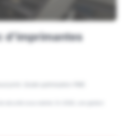
rc d'imprimantes
ud print. Guide optimisation PME.
 de sécurité sous-estimé. En 2026, une gestion