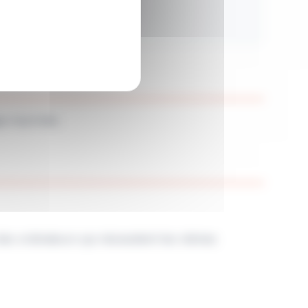
e imprimée.
des ordinateurs qui nécessitent les mêmes