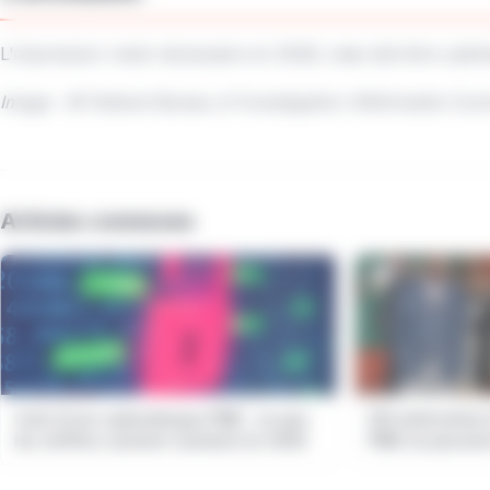
L'impression reste nécessaire en 2026, mais doit être optim
Image : © Federal Bureau of Investigation (Wikimedia Co
Articles connexes
Coût d'une cyberattaque PME : ce que
DSI externalisé 
les chiffres cachent vraiment en 2026
PME ne peuvent
2026