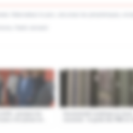
isée. Rationalisez le parc, sécurisez les périphériques, env
mmons, Public domain)
(vCIO) : pourquoi les
Souveraineté numérique et cloud
 plus s'en passer en
souverain : le guide des PME en