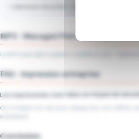
☐
Impression sécurisée
: badge pour libérer les impre
MPS : Managed Print Services
Le MPS externalise la gestion complète du parc : mainten
FAQ : Impression entreprise
Les imprimantes sont-elles un risque de sécuri
Oui. Firmware non mis à jour, disques durs non chiffrés, 
précautions.
Conclusion