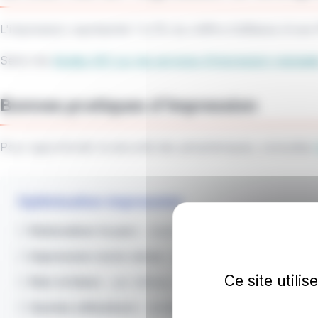
L'impression représente 1 à 3% du chiffre d'affaires d'un
Selon les
études IDC sur les services d'impression managé
Bonnes pratiques d'impression
Pour approfondir la sécurité des périphériques, consultez
Optimisation impression
☐
Rationaliser le parc
: moins d'imprimantes, mieux pl
☐
Impression recto-verso
: par défaut
Ce site utili
☐
Noir et blanc
: par défaut, couleur sur demande
☐
Quotas utilisateurs
: sensibiliser aux volumes