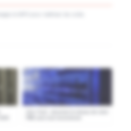
isagez le MPS pour maîtriser les coûts.
Zero Trust : sécuriser le réseau de votre
 2026
PME sans tout reconstruire