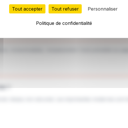
ssions
Tout accepter
Tout refuser
Personnaliser
Politique de confidentialité
ance, consommables, remplacement. Coût prévisible au pag
té ?
accès réseau non sécurisé. Les imprimantes modernes sont 