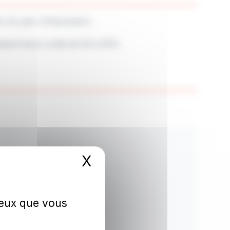
on du parc d'impression.
duisent leurs coûts de 20 à 30%.
X
Masquer le bandeau
 ceux que vous