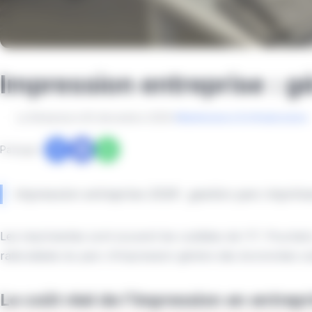
Impression entreprise : g
La Rédaction
•
26 décembre 2025
•
Maintenance & infrastructure
Partager :
Impression entreprise 2026 : gestion parc imprima
Les imprimantes sont souvent les oubliées de l'IT. Pourtant
rationalisée du parc d'impression génère des économies sub
Le coût réel de l'impression en entrepr