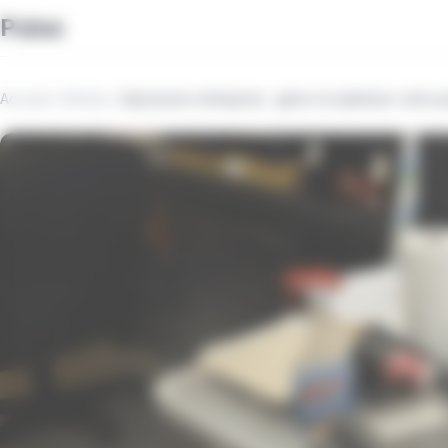
Panneau de gestion des cookies
Pulse
Accueil
/
Articles
/
Impression entreprise : gérer et optimiser votre 