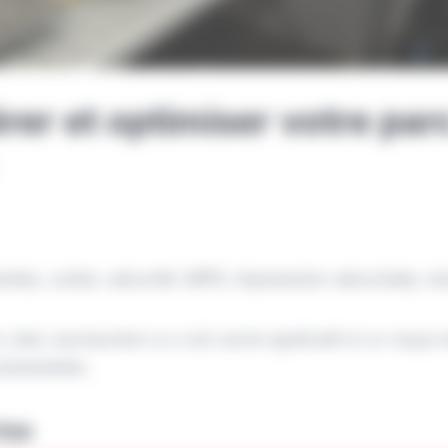
érer et optimiser votre pa
ntes, coûts, sécurité. MPS, impression sécurisée, clo
, elles représentent un coût caché significatif et un risque
stantielles.
ise