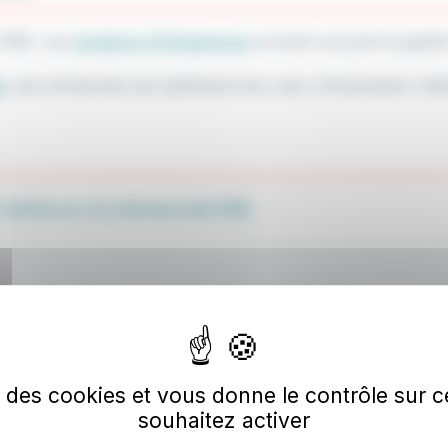
e PME. Les
solutions d'infogérance
incluent souvent la gesti
s
, les entreprises qui optimisent leur parc d'impression ré
l'article sur la cybersécurité PME
.
acées
se des cookies et vous donne le contrôle sur
souhaitez activer